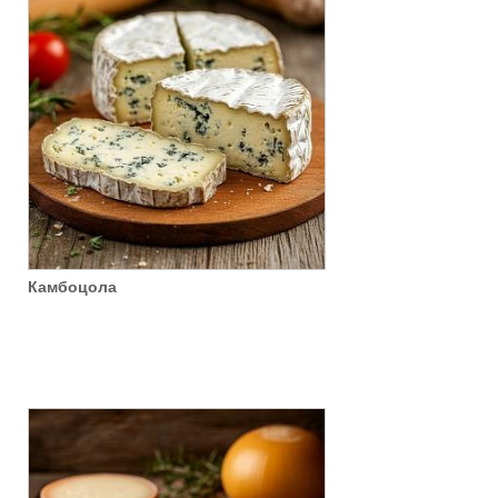
Камбоцола