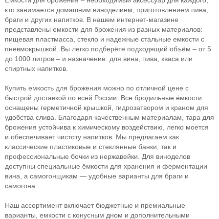
Емкости для брожения – необходимый аксессуар для каждого,
кто занимается домашним виноделием, приготовлением пива,
браги и других напитков. В нашем интернет-магазине
представлены емкости для брожения из разных материалов:
пищевая пластмасса, стекло и надежные стальные емкости с
пневмокрышкой. Вы легко подберёте подходящий объём – от 5
до 1000 литров – и назначение: для вина, пива, кваса или
спиртных напитков.
Купить емкость для брожения можно по отличной цене с
быстрой доставкой по всей России. Все бродильные ёмкости
оснащены герметичной крышкой, гидрозатвором и краном для
удобства слива. Благодаря качественным материалам, тара для
брожения устойчива к химическому воздействию, легко моется
и обеспечивает чистоту напитков. Мы предлагаем как
классические пластиковые и стеклянные банки, так и
профессиональные бочки из нержавейки. Для виноделов
доступны специальные ёмкости для хранения и ферментации
вина, а самогонщикам — удобные варианты для браги и
самогона.
Наш ассортимент включает бюджетные и премиальные
варианты, емкости с конусным дном и дополнительными