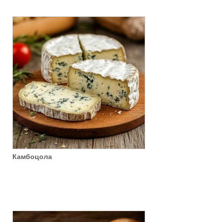
Камбоцола