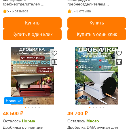
гребнеотделителем
гребнеотделителем
"Виномастер", бункер
"Виномастер", бункер краш.
5 • 6 отзывов
5 • 3 отзыва
нержавейка LM20W
Купить
Купить
Купить в один клик
Купить в один клик
Новинка
48 500 ₽
49 700 ₽
Осталось
Норма
Осталось
Много
Дробилка ручная для
Дробилка DMA ручная для