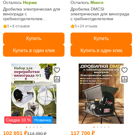
Осталось
Норма
Осталось
Много
Дробилка электрическая для
Дробилка DMCSI
винограда с
электрическая для винограда
гребнеотделителем
с гребнеотделителем
"Виномастер", полностью из
5 • 8 отзывов
5 • 24 отзыва
нержавейки
Купить
Купить
Купить в один клик
Купить в один клик
Скидка 10 %
Новинка
102 951 ₽
117 700 ₽
114 390 ₽