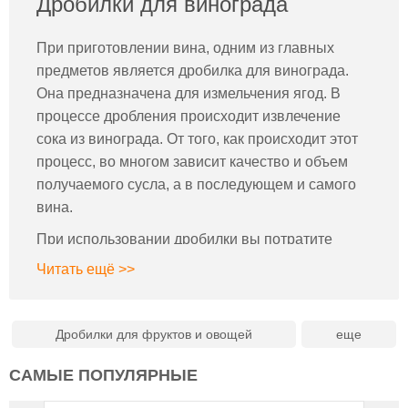
Дробилки для винограда
При приготовлении вина, одним из главных
предметов является дробилка для винограда.
Она предназначена для измельчения ягод. В
процессе дробления происходит извлечение
сока из винограда. От того, как происходит этот
процесс, во многом зависит качество и объем
получаемого сусла, а в последующем и самого
вина.
При использовании дробилки вы потратите
гораздо меньше времени и сил на получение
Читать ещё >>
сока. Устройства для дробления обладают
высокой производительностью, поэтому им
отдают предпочтение как домашние виноделы,
Дробилки для фруктов и овощей
так и производители напитков на небольших
САМЫЕ ПОПУЛЯРНЫЕ
домашних винокурнях.
В интернет-магазине cosmogon.ru вы найдете как