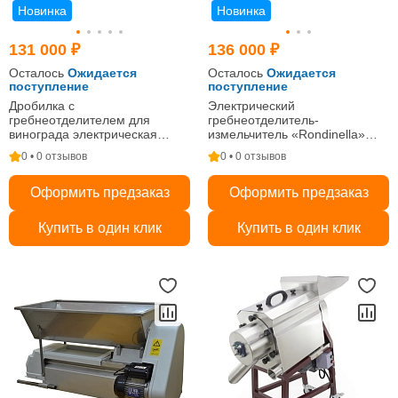
Новинка
Новинка
131 000 ₽
136 000 ₽
Осталось
Ожидается
Осталось
Ожидается
поступление
поступление
Дробилка с
Электрический
гребнеотделителем для
гребнеотделитель-
винограда электрическая
измельчитель «Rondinella»
"Rondinella" Крашеная
Бункер Нерж.
0 • 0 отзывов
0 • 0 отзывов
Оформить предзаказ
Оформить предзаказ
Купить в один клик
Купить в один клик