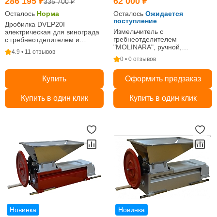
286 195 ₽
62 000 ₽
336 700 ₽
Осталось
Норма
Осталось
Ожидается
поступление
Дробилка DVEP20I
Измельчитель с
электрическая для винограда
гребнеотделителем
с гребнеотделителем и
"MOLINARA", ручной,
мезгонасосом
4.9 • 11 отзывов
крашенная
0 • 0 отзывов
Купить
Оформить предзаказ
Купить в один клик
Купить в один клик
Новинка
Новинка