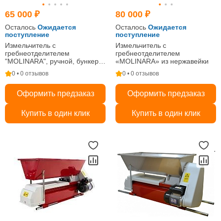
65 000 ₽
80 000 ₽
Осталось
Ожидается
Осталось
Ожидается
поступление
поступление
Измельчитель с
Измельчитель с
гребнеотделителем
гребнеотделителем
"MOLINARA", ручной, бункер
«MOLINARA» из нержавейки
из нержавеющей стали
0 • 0 отзывов
0 • 0 отзывов
Оформить предзаказ
Оформить предзаказ
Купить в один клик
Купить в один клик