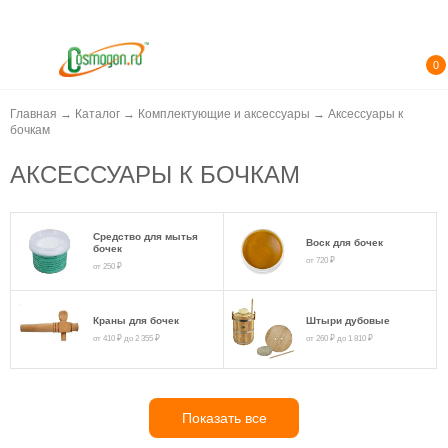
0
Главная
→
Каталог
→
Комплектующие и аксессуары
→
Аксессуары к
бочкам
АКСЕССУАРЫ К БОЧКАМ
Средство для мытья
Воск для бочек
бочек
от 720 ₽
от 250 ₽
Краны для бочек
Штыри дубовые
от 410 ₽
до 2 355 ₽
от 260 ₽
до 1 810 ₽
Показать все