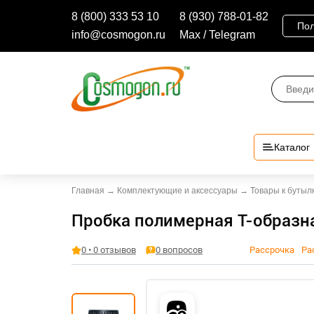
8 (800) 333 53 10
8 (930) 788-01-82
Пол
info@cosmogon.ru
Max / Telegram
Каталог
Главная
→
Комплектующие и аксессуары
→
Товары к бутыл
Пробка полимерная Т-образн
0 • 0 отзывов
0 вопросов
Рассрочка
Ра