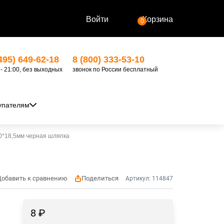
Войти
Корзина
0
495) 649-62-18
8 (800) 333-53-10
 - 21:00, без выходных
звонок по России бесплатный
упателям
0*18,5мм черная шляпка
Добавить к сравнению
Поделиться
Артикул: 114847
8
₽