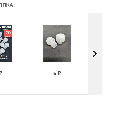
ЯПКА:
₽
6 ₽
135 ₽