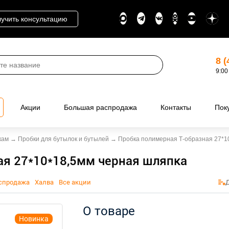
учить консультацию
8 (
9:00
Акции
Большая распродажа
Контакты
Пок
кам
→
Пробки для бутылок и бутылей
→
Пробка полимерная Т-образная 27*1
ая 27*10*18,5мм черная шляпка
спродажа
Халва
Все акции
О товаре
Новинка